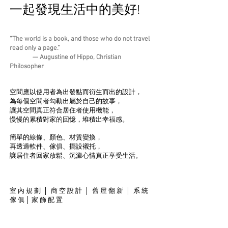
一起發現生活中的美好!
“The world is a book, and those who do not travel
read only a page.”
— Augustine of Hippo, Christian
Philosopher
空間應以使用者為出發點而衍生而出的設計，
為每個空間者勾勒出屬於自己的故事，
讓其空間真正符合居住者使用機能，
​慢慢的累積對家的回憶，堆積出幸福感。
簡單的線條、顏色、材質變換，
再透過軟件、傢俱、擺設襯托，
讓居住者回家放鬆、沉澱心情真正享受生活。
室 內 規 劃 │ 商 空 設 計 │ 舊 屋 翻 新 │ 系 統
傢 俱 │ 家 飾 配 置