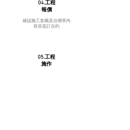
04.工程
報價
確認施工套圖及估價單內
容並簽訂合約
05.工程
施作
依施工圖及排定之工序施
工，現場監工
06.工程
完工