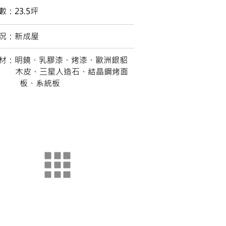
數：23.5坪
況：新成屋
材：明鏡、乳膠漆、烤漆、歐洲銀貂
、三星人造石、結晶鋼烤面
、系統板