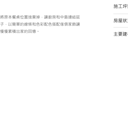
施工坪
將原本餐桌位置捨棄掉，讓廚房和中島連結延
房屋狀
子，以簡單的線條和色彩配色搭配傢俱家飾讓
慢慢累積出家的回憶。
主要建
木皮
板