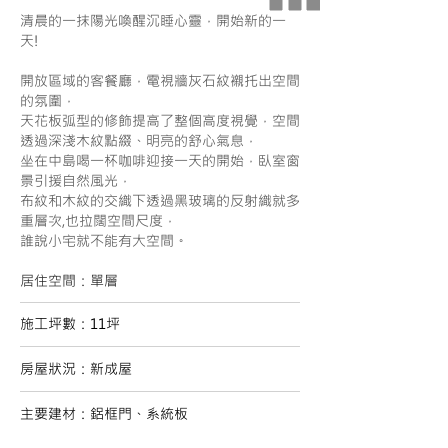
清晨的一抹陽光喚醒沉睡心靈，開始新的一
天!
開放區域的客餐廳，電視牆灰石紋襯托出空間
的氛圍，
天花板弧型的修飾提高了整個高度視覺，空間
透過深淺木紋點綴、明亮的舒心氣息，
坐在中島喝一杯咖啡迎接一天的開始，臥室窗
景引援自然風光，
布紋和木紋的交織下透過黑玻璃的反射織就多
重層次,也拉闊空間尺度，
誰說小宅就不能有大空間。
居住空間：單層
施工坪數：11坪
房屋狀況：新成屋
主要建材：鋁框門、系統板